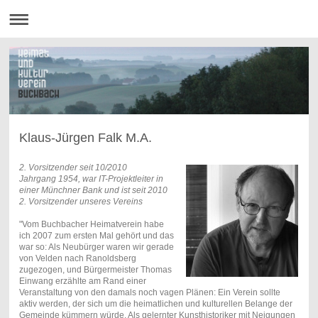
Klaus-Jürgen Falk M.A.
2. Vorsitzender seit 10/2010
Jahrgang 1954, war IT-Projektleiter in
einer Münchner Bank und ist seit 2010
2. Vorsitzender unseres Vereins
" Vom Buchbacher Heimatverein habe
ich 2007 zum ersten Mal gehört und das
war so: Als Neubürger waren wir gerade
von Velden nach Ranoldsberg
zugezogen, und Bürgermeister Thomas
Einwang erzählte am Rand einer
Veranstaltung von den damals noch vagen Plänen: Ein Verein sollte
aktiv werden, der sich um die heimatlichen und kulturellen Belange der
Gemeinde kümmern würde. Als gelernter Kunsthistoriker mit Neigungen