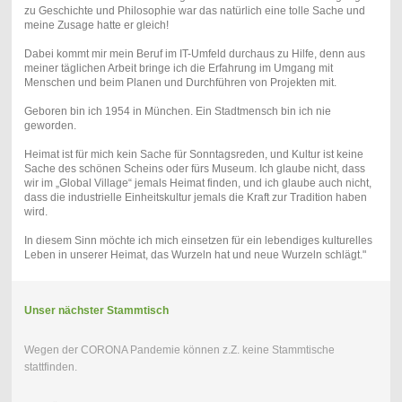
zu Geschichte und Philosophie war das natürlich eine tolle Sache und
meine Zusage hatte er gleich!
Dabei kommt mir mein Beruf im IT-Umfeld durchaus zu Hilfe, denn aus
meiner täglichen Arbeit bringe ich die Erfahrung im Umgang mit
Menschen und beim Planen und Durchführen von Projekten mit.
Geboren bin ich 1954 in München. Ein Stadtmensch bin ich nie
geworden.
Heimat ist für mich kein Sache für Sonntagsreden, und Kultur ist keine
Sache des schönen Scheins oder fürs Museum. Ich glaube nicht, dass
wir im „Global Village“ jemals Heimat finden, und ich glaube auch nicht,
dass die industrielle Einheitskultur jemals die Kraft zur Tradition haben
wird.
In diesem Sinn möchte ich mich einsetzen für ein lebendiges kulturelles
Leben in unserer Heimat, das Wurzeln hat und neue Wurzeln schlägt."
Unser nächster Stammtisch
Wegen der CORONA Pandemie können z.Z. keine Stammtische
stattfinden.